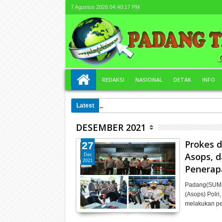
7 Agustus 2026
04:40:18 PM
REDAKSI
NASIONAL
DETAK
INFO
Latest
00:51 AM
Polemik Aset Bus SMAN 3 Painan ata
DESEMBER 2021
Prokes d
27
Asops, 
Dec
2021
Penerap
Padang(SUMBA
(Asops) Polri
melakukan pe