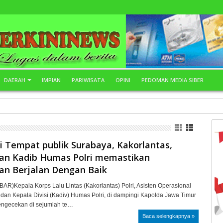
DAERAH
IMPIAN
PARIWISATA
OPINI
PEDOMAN MEDIA SIBER
s nama Pribadi, Kacabdin Muslim Arif, S.Pd Klarifikasi Penggunaan Nama Saya Pada STN
i Tempat publik Surabaya, Kakorlantas,
dan Kadib Humas Polri memastikan
an Berjalan Dengan Baik
R)Kepala Korps Lalu Lintas (Kakorlantas) Polri, Asisten Operasional
, dan Kepala Divisi (Kadiv) Humas Polri, di dampingi Kapolda Jawa Timur
ngecekan di sejumlah te…
Baca selengkapnya »