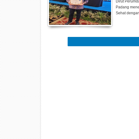
Dirut Perumd
Padang mene
Sehat denga