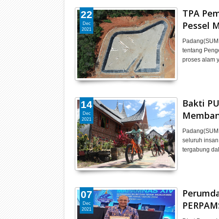
TPA Pem
22
Pessel 
Dec
2021
Padang(SUMB
tentang Peng
proses alam 
Bakti P
14
Memban
Dec
2021
Padang(SUMBA
seluruh insa
tergabung d
Perumda
07
PERPAMS
Dec
2021