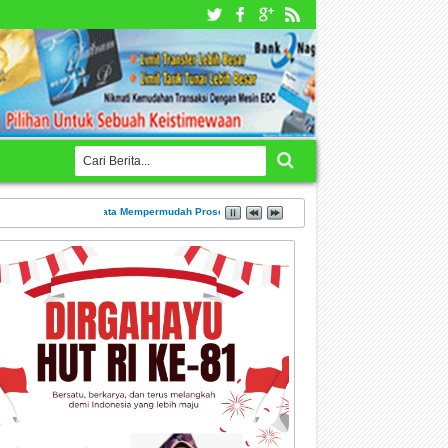
K dan BPKB Semata-mata Mempermudah Proses Administrasi Kredit di Leasing