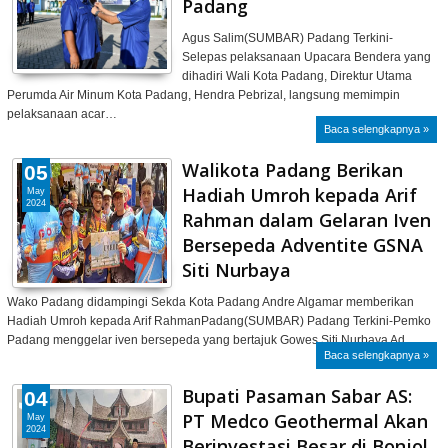
Padang
Agus Salim(SUMBAR) Padang Terkini-
Selepas pelaksanaan Upacara Bendera yang
dihadiri Wali Kota Padang, Direktur Utama
Perumda Air Minum Kota Padang, Hendra Pebrizal, langsung memimpin
pelaksanaan acar…
Baca selengkapnya »
Walikota Padang Berikan
05
Hadiah Umroh kepada Arif
May
2024
Rahman dalam Gelaran Iven
Bersepeda Adventite GSNA
Siti Nurbaya
Wako Padang didampingi Sekda Kota Padang Andre Algamar memberikan
Hadiah Umroh kepada Arif RahmanPadang(SUMBAR) Padang Terkini-Pemko
Padang menggelar iven bersepeda yang bertajuk Gowes Siti Nurbaya Ad…
Baca selengkapnya »
Bupati Pasaman Sabar AS:
04
PT Medco Geothermal Akan
May
2024
Berinvestasi Besar di Bonjol