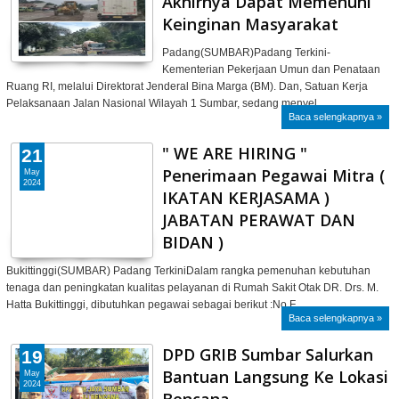
Akhirnya Dapat Memenuhi
Keinginan Masyarakat
Padang(SUMBAR)Padang Terkini-
Kementerian Pekerjaan Umun dan Penataan
Ruang RI, melalui Direktorat Jenderal Bina Marga (BM). Dan, Satuan Kerja
Pelaksanaan Jalan Nasional Wilayah 1 Sumbar, sedang menyel…
Baca selengkapnya »
" WE ARE HIRING "
21
Penerimaan Pegawai Mitra (
May
2024
IKATAN KERJASAMA )
JABATAN PERAWAT DAN
BIDAN )
Bukittinggi(SUMBAR) Padang TerkiniDalam rangka pemenuhan kebutuhan
tenaga dan peningkatan kualitas pelayanan di Rumah Sakit Otak DR. Drs. M.
Hatta Bukittinggi, dibutuhkan pegawai sebagai berikut :No.F…
Baca selengkapnya »
DPD GRIB Sumbar Salurkan
19
Bantuan Langsung Ke Lokasi
May
2024
Bencana