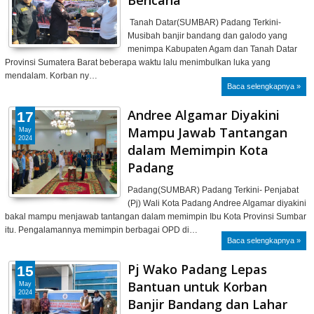
Tanah Datar(SUMBAR) Padang Terkini-
Musibah banjir bandang dan galodo yang
menimpa Kabupaten Agam dan Tanah Datar
Provinsi Sumatera Barat beberapa waktu lalu menimbulkan luka yang
mendalam. Korban ny…
Baca selengkapnya »
Andree Algamar Diyakini
17
Mampu Jawab Tantangan
May
2024
dalam Memimpin Kota
Padang
Padang(SUMBAR) Padang Terkini- Penjabat
(Pj) Wali Kota Padang Andree Algamar diyakini
bakal mampu menjawab tantangan dalam memimpin Ibu Kota Provinsi Sumbar
itu. Pengalamannya memimpin berbagai OPD di…
Baca selengkapnya »
Pj Wako Padang Lepas
15
Bantuan untuk Korban
May
2024
Banjir Bandang dan Lahar