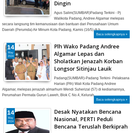
Dingin
Agus Salim(SUMBAR)Padang Terkini - Pj
Walikota Padang, Andree Algamar melepas
secara langsung tim kemanusiaan dan bantuan dari Perusahaan Umum
Daerah (Perumda) Air Minum Kota Padang, Kamis (16/5) di h…
Baca selengkapnya »
Plh Wako Padang Andree
14
Algamar Lepas dan
May
2024
Sholatkan Jenazah Korban
Longsor Sitinjau Lauik
Padang(SUMBAR)-Padang Terkini- Pelaksana
Harian (Plh) Wali Kota Padang Andree
Algamar, melepas jenazah almarhum Wendi Suherizal (57) di kediamannya,
Perumahan Permata Gurun Laweh, Blok C No.4, Kelurah…
Baca selengkapnya »
Desak Nyatakan Bencana
14
Nasional, PERTI Peduli
May
2024
Bencana Teruslah Berkiprah