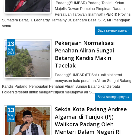
Padang(SUMBAR) Padang Terkini- Ketua
Majelis Dewan Pembina Pimpinan Daerah
Persatuan Tarbiyah Islamiyah (PERTI) Provinsi
Sumatera Barat, H. Leonardy Harmainy Dt. Bandaro Basa, S.IP., MH mengajak
semu…
Baca selengkapnya »
Pekerjaan Normalisasi
13
Penahan Aliran Sungai
May
2024
Batang Kandis Makin
Tacelak
Padang(SUMBAR)PT-Satu unit alat berat
menyusun batu penahan Aliran Sungai Batang
Kandis Padang, Pembuatan Penahan Aliran Sungai Batang kandis(batu
Folder) tersebut untuk mengantisipasi meluapnya air S…
Baca selengkapnya »
Sekda Kota Padang Andree
13
Algamar di Tunjuk (PJ)
May
2024
Walikota Padang Oleh
Menteri Dalam Negeri RI