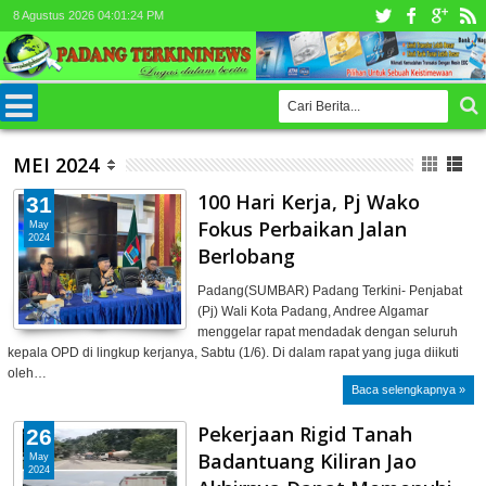
8 Agustus 2026
04:01:27 PM
MEI 2024
100 Hari Kerja, Pj Wako
31
Fokus Perbaikan Jalan
May
2024
Berlobang
Padang(SUMBAR) Padang Terkini- Penjabat
(Pj) Wali Kota Padang, Andree Algamar
menggelar rapat mendadak dengan seluruh
kepala OPD di lingkup kerjanya, Sabtu (1/6). Di dalam rapat yang juga diikuti
oleh…
Baca selengkapnya »
Pekerjaan Rigid Tanah
26
Badantuang Kiliran Jao
May
2024