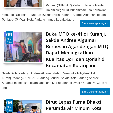
Padang(SUMBAR) Padang Terkini- Menteri
Dalam Negeri RI Muhammad Tito Karnavian
menunjuk Sekretaris Daerah (Sekda) Kota Padang, Andree Algamar sebagai
Penjabat (Pj) Wali Kota Padang hingga kepala daera…
Baca selengkapnya »
Buka MTQ ke-41 di Kuranji,
09
Sekda Andree Algamar
May
2024
Berpesan Agar dengan MTQ
Dapat Meningkatkan
Kualitas Qori dan Qoriah di
Kecamatan Kuranji ini
Sekda Kota Padang Andree Algamar dalam Membuka MTQ ke-41 di
KuranjiPadang(SUMBAR) Padang Terkini- Sekda Kota Padang Andree
Algamar membuka secara langsung Musabaqah Tilawatil Qur’an (MTQ) ke-41
tingk…
Baca selengkapnya »
Dirut Lepas Purna Bhakti
06
Perumda Air Minum Kota
May
2024