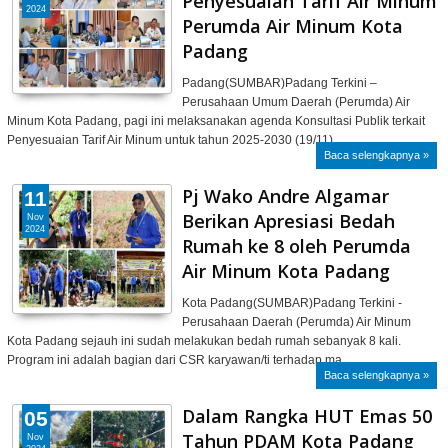
Penyesuaian Tarif Air Minum
2024
Perumda Air Minum Kota
Padang
Padang(SUMBAR)Padang Terkini –
Perusahaan Umum Daerah (Perumda) Air
Minum Kota Padang, pagi ini melaksanakan agenda Konsultasi Publik terkait
Penyesuaian Tarif Air Minum untuk tahun 2025-2030 (19/11).…
Baca selengkapnya »
Pj Wako Andre Algamar
11
Berikan Apresiasi Bedah
Nov
2024
Rumah ke 8 oleh Perumda
Air Minum Kota Padang
Kota Padang(SUMBAR)Padang Terkini -
Perusahaan Daerah (Perumda) Air Minum
Kota Padang sejauh ini sudah melakukan bedah rumah sebanyak 8 kali.
Program ini adalah bagian dari CSR karyawan/ti terhadap ma…
Baca selengkapnya »
Dalam Rangka HUT Emas 50
05
Tahun PDAM Kota Padang
Nov