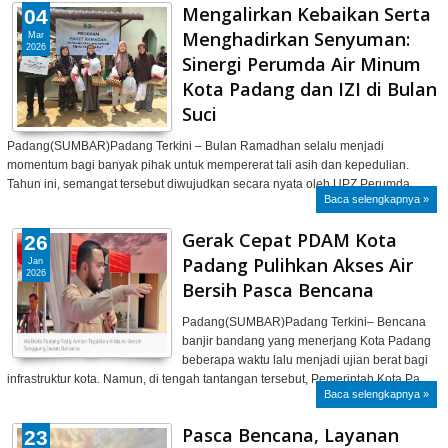
Mengalirkan Kebaikan Serta
04
Menghadirkan Senyuman:
Mar
2026
Sinergi Perumda Air Minum
Kota Padang dan IZI di Bulan
Suci ‎
Padang(SUMBAR)Padang Terkini – Bulan Ramadhan selalu menjadi
momentum bagi banyak pihak untuk mempererat tali asih dan kepedulian.
Tahun ini, semangat tersebut diwujudkan secara nyata oleh UPZ Perumda…
Baca selengkapnya »
Gerak Cepat PDAM Kota
26
Padang Pulihkan Akses Air
Jan
2026
Bersih Pasca Bencana
Padang(SUMBAR)Padang Terkini– Bencana
banjir bandang yang menerjang Kota Padang
beberapa waktu lalu menjadi ujian berat bagi
infrastruktur kota. Namun, di tengah tantangan tersebut, Pemerintah Kota Pa…
Baca selengkapnya »
Pasca Bencana, Layanan
23