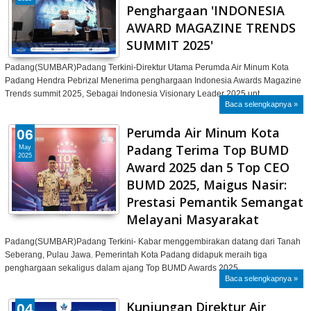
Penghargaan 'INDONESIA
AWARD MAGAZINE TRENDS
SUMMIT 2025'
Padang(SUMBAR)Padang Terkini-Direktur Utama Perumda Air Minum Kota
Padang Hendra Pebrizal Menerima penghargaan Indonesia Awards Magazine
Trends summit 2025, Sebagai Indonesia Visionary Leader 2025 unt…
Baca selengkapnya »
Perumda Air Minum Kota
06
Padang Terima Top BUMD
May
2025
Award 2025 dan 5 Top CEO
BUMD 2025, Maigus Nasir:
Prestasi Pemantik Semangat
Melayani Masyarakat
Padang(SUMBAR)Padang Terkini- Kabar menggembirakan datang dari Tanah
Seberang, Pulau Jawa. Pemerintah Kota Padang didapuk meraih tiga
penghargaan sekaligus dalam ajang Top BUMD Awards 2025…
Baca selengkapnya »
Kunjungan Direktur Air
04