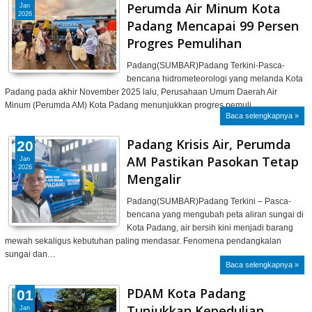
Perumda Air Minum Kota
Jan
2026
Padang Mencapai 99 Persen
Progres Pemulihan
Padang(SUMBAR)Padang Terkini-Pasca-
bencana hidrometeorologi yang melanda Kota
Padang pada akhir November 2025 lalu, Perusahaan Umum Daerah Air
Minum (Perumda AM) Kota Padang menunjukkan progres pemuli…
Baca selengkapnya »
Padang Krisis Air, Perumda
20
AM Pastikan Pasokan Tetap
Jan
2026
Mengalir
Padang(SUMBAR)Padang Terkini – Pasca-
bencana yang mengubah peta aliran sungai di
Kota Padang, air bersih kini menjadi barang
mewah sekaligus kebutuhan paling mendasar. Fenomena pendangkalan
sungai dan…
Baca selengkapnya »
PDAM Kota Padang
01
Tunjukkan Kepedulian
Jan