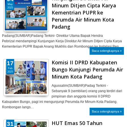
Minum Ditjen Cipta Karya
May
2025
Kementrian PUPR ke
Perumda Air Minum Kota
Padang
Padang(SUMBAR)Padang Terkini- Direktur Utama Bapak Hendra
Pebrizal mendampingi Kunjungan Kerja Direktur Air Minum Ditjen Cipta Karya
Kementerian PUPR Bapak Anang Mukhlis dan Rombongan ke Instalasi Pen…
Baca selengkapnya »
Komisi II DPRD Kabupaten
17
Bungo Kunjungi Perumda Air
Feb
2025
Minum Kota Padang
Agussalim(SUMBAR)Padag Terkini -
Sebanyak 9 (sembilan) orang yang terdiri dari
pimpinan dan anggota komisi II DPRD
Kabupaten Bungo, pagi ini mengunjungi Perumda Air Minum Kota Padang.
Rombongan langs…
Baca selengkapnya »
HUT Emas 50 Tahun
31