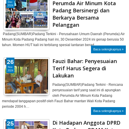
Perumda Air Minum Kota
Dec
2024
Padang Bersinergi dan
Berkarya Bersama
Pelanggan
Padang(SUMBAR)Padang Terkini - Perusahaan Umum Daerah (Perumda) Air
Minum Kota Padang Padang hari ini, 30 Desember 2024 ini genap berusia 50
tahun. Momen HUT kali ini terbilang spesial lantaran berad…
Baca selengkapnya »
Fauzi Bahar: Penyesuaian
26
Terif Harus Segera di
Nov
2024
Lakukan
Padang(SUMBAR)Padang Terkini - Rencana
penyesuaian tarif yang saat ini di apungkan
oleh Perumda Air Minum Kota Padang
mendapat tanggapan positif oleh Fauzi Bahar mantan Wali Kota Padang
periode 2004 h…
Baca selengkapnya »
Di Hadapan Anggota DPRD
25
Nov