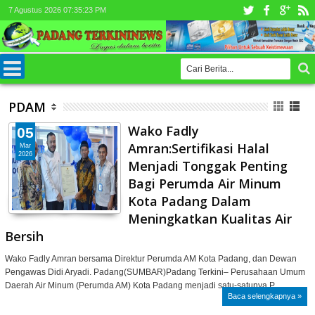
7 Agustus 2026
07:35:25 PM
PDAM
Wako Fadly
05
Amran:Sertifikasi Halal
Mar
2026
Menjadi Tonggak Penting
Bagi Perumda Air Minum
Kota Padang Dalam
Meningkatkan Kualitas Air
Bersih
Wako Fadly Amran bersama Direktur Perumda AM Kota Padang, dan Dewan
Pengawas Didi Aryadi. Padang(SUMBAR)Padang Terkini– Perusahaan Umum
Daerah Air Minum (Perumda AM) Kota Padang menjadi satu-satunya P…
Baca selengkapnya »