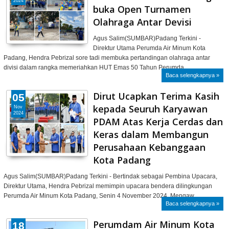
2024
buka Open Turnamen
Olahraga Antar Devisi
Agus Salim(SUMBAR)Padang Terkini -
Direktur Utama Perumda Air Minum Kota
Padang, Hendra Pebrizal sore tadi membuka pertandingan olahraga antar
divisi dalam rangka memeriahkan HUT Emas 50 Tahun Perumda…
Baca selengkapnya »
Dirut Ucapkan Terima Kasih
05
kepada Seuruh Karyawan
Nov
2024
PDAM Atas Kerja Cerdas dan
Keras dalam Membangun
Perusahaan Kebanggaan
Kota Padang
Agus Salim(SUMBAR)Padang Terkini - Bertindak sebagai Pembina Upacara,
Direktur Utama, Hendra Pebrizal memimpin upacara bendera dilingkungan
Perumda Air Minum Kota Padang, Senin 4 November 2024. Mengaw…
Baca selengkapnya »
Perumdam Air Minum Kota
18