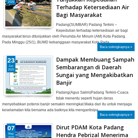
2026
Terhadap Ketersediaan Air
Bagi Masyarakat
Padang(SUMBAR) Padang Terkini –
Kepedulian terhadap ketersediaan air bagi
masyarakat terus ditunjukkan oleh Perumda Air Minum (AM) Kota Padang.
Pada Minggu (25/1), BUMD kebanggaan masyarakat Kota Pada…
Baca selengkapnya »
Dampak Membuang Sampah
23
Sembarangan di Daerah
Jun
2025
Sungai yang Mengakibatkan
Banjir
Padang(Agus Salim)Padang Terkini-Cuaca
tidak menentu seperti hujan deras
menyebabkan potensi banjir semakin meningkat.Maka dari itu untuk menjaga
keselamatan kita bersama ada baiknya kita mengantisipa…
Baca selengkapnya »
Dirut PDAM Kota Padang
07
Hendra Pebrizal Menerima
May
2025