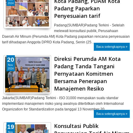
Kota Padang, PDAM Kota
2024
Padang Paparkan
Penyesuaian tarif
Padang(SUMBAR)Padang Terkini - Setelah
melewati konsultasi publik, Perusahaan
Daerah Air Minum (Perumda AM) Kota Padang paparkan rencana penyesuaian
tarif dihadapan Anggota DPRD Kota Padang, Senin (25…
Baca selengkapnya »
Direksi Perumda AM Kota
20
Padang Tanda Tangani
Nov
2024
Pernyataan Komitmen
Bersama Penerapan
Manajemen Resiko
Jakarta(SUMBAR)Padang Terkini - ISO 31000 merupakan suatu standar
implementasi manajemen risiko yang awalnya diterbitkan oleh International
Organization for Standardization pada tanggal 13 November 20…
Baca selengkapnya »
Konsultasi Publik
19
Nov