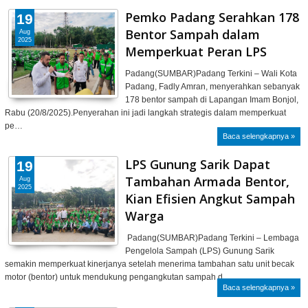
Pemko Padang Serahkan 178
19
Bentor Sampah dalam
Aug
2025
Memperkuat Peran LPS
Padang(SUMBAR)Padang Terkini – Wali Kota
Padang, Fadly Amran, menyerahkan sebanyak
178 bentor sampah di Lapangan Imam Bonjol,
Rabu (20/8/2025).Penyerahan ini jadi langkah strategis dalam memperkuat
pe…
Baca selengkapnya »
LPS Gunung Sarik Dapat
19
Tambahan Armada Bentor,
Aug
2025
Kian Efisien Angkut Sampah
Warga
Padang(SUMBAR)Padang Terkini – Lembaga
Pengelola Sampah (LPS) Gunung Sarik
semakin memperkuat kinerjanya setelah menerima tambahan satu unit becak
motor (bentor) untuk mendukung pengangkutan sampah d…
Baca selengkapnya »