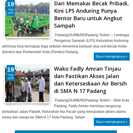
Dari Memakai Becak Pribadi,
19
Kini LPS Anduring Punya
Aug
2025
Bentor Baru untuk Angkut
Sampah
Padang(SUMBAR)Padang Terkini – Lembaga
Pengelola Sampah (LPS) Kelurahan Anduring
akhirnya bisa bernapas lega setelah menerima bantuan dua unit becak motor
(bentor) dari Pemerintah Kota (Pemko) Padang…
Baca selengkapnya »
Wako Fadly Amran Tinjau
19
dan Pastikan Akses Jalan
Aug
2025
dan Ketersediaan Air Bersih
di SMA N 17 Padang
Padang(SUMBAR)Padang Terkini – Wali Kota
Padang, Fadly Amran meninjau langsung
perbaikan Jalan Palarik, Kelurahan Aia Pacah yang merupakan akses utama
siswa dan warga ke SMA N 17 Kota Padang. Selain …
Baca selengkapnya »