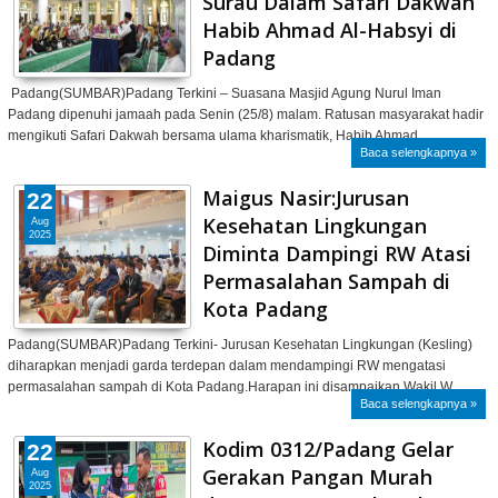
Surau Dalam Safari Dakwah
Habib Ahmad Al-Habsyi di
Padang
Padang(SUMBAR)Padang Terkini – Suasana Masjid Agung Nurul Iman
Padang dipenuhi jamaah pada Senin (25/8) malam. Ratusan masyarakat hadir
mengikuti Safari Dakwah bersama ulama kharismatik, Habib Ahmad …
Baca selengkapnya »
Maigus Nasir:Jurusan
22
Kesehatan Lingkungan
Aug
2025
Diminta Dampingi RW Atasi
Permasalahan Sampah di
Kota Padang
Padang(SUMBAR)Padang Terkini- Jurusan Kesehatan Lingkungan (Kesling)
diharapkan menjadi garda terdepan dalam mendampingi RW mengatasi
permasalahan sampah di Kota Padang.Harapan ini disampaikan Wakil W…
Baca selengkapnya »
Kodim 0312/Padang Gelar
22
Gerakan Pangan Murah
Aug
2025