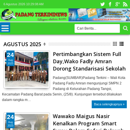
6 Agustus 2026
10:29:10 AM
AGUSTUS 2025
Pertimbangkan Sistem Full
24
Day,Wako Fadly Amran
Aug
2025
Dorong Standarisasi Sekolah
Padang(SUMBAR)Padang Terkini – Wali Kota
Padang Fadly Amran mengunjungi SMPN 2
Padang di Kelurahan Padang Tangsi,
Kecamatan Padang Barat pada Senin, (25/8). Kunjungan tersebut dilakukan
dalam rangka m…
Baca selengkapnya »
Wawako Maigus Nasir
24
Kenalkan Program Smart
Aug
2025