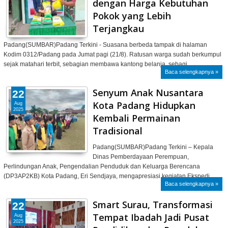
dengan Harga Kebutuhan
Pokok yang Lebih
Terjangkau
Padang(SUMBAR)Padang Terkini - Suasana berbeda tampak di halaman
Kodim 0312/Padang pada Jumat pagi (21/8). Ratusan warga sudah berkumpul
sejak matahari terbit, sebagian membawa kantong belanja, sebagi…
Baca selengkapnya »
Senyum Anak Nusantara
22
Kota Padang Hidupkan
Aug
2025
Kembali Permainan
Tradisional
Padang(SUMBAR)Padang Terkini – Kepala
Dinas Pemberdayaan Perempuan,
Perlindungan Anak, Pengendalian Penduduk dan Keluarga Berencana
(DP3AP2KB) Kota Padang, Eri Sendjaya, mengapresiasi kegiatan Ekspedi…
Baca selengkapnya »
Smart Surau, Transformasi
22
Tempat Ibadah Jadi Pusat
Aug
2025