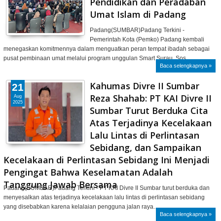
Pendidikan dan Peradaban
Umat Islam di Padang
Padang(SUMBAR)Padang Terkini -
Pemerintah Kota (Pemko) Padang kembali
menegaskan komitmennya dalam menguatkan peran tempat ibadah sebagai
pusat pembinaan umat melalui program unggulan Smart Surau. Sos…
Baca selengkapnya »
Kahumas Divre II Sumbar
21
Reza Shahab: PT KAI Divre II
Aug
2025
Sumbar Turut Berduka Cita
Atas Terjadinya Kecelakaan
Lalu Lintas di Perlintasan
Sebidang, dan Sampaikan
Kecelakaan di Perlintasan Sebidang Ini Menjadi
Pengingat Bahwa Keselamatan Adalah
Tanggung Jawab Bersama
Padang(SUMBAR)Padang Terkini - PT KAI Divre II Sumbar turut berduka dan
menyesalkan atas terjadinya kecelakaan lalu lintas di perlintasan sebidang
yang disebabkan karena kelalaian pengguna jalan raya.…
Baca selengkapnya »