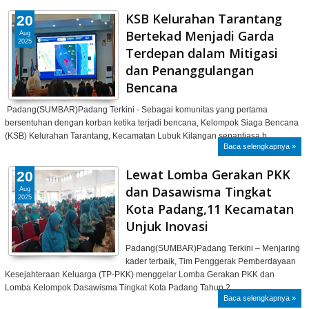
KSB Kelurahan Tarantang
20
Bertekad Menjadi Garda
Aug
2025
Terdepan dalam Mitigasi
dan Penanggulangan
Bencana
Padang(SUMBAR)Padang Terkini - Sebagai komunitas yang pertama
bersentuhan dengan korban ketika terjadi bencana, Kelompok Siaga Bencana
(KSB) Kelurahan Tarantang, Kecamatan Lubuk Kilangan senantiasa b…
Baca selengkapnya »
Lewat Lomba Gerakan PKK
20
dan Dasawisma Tingkat
Aug
2025
Kota Padang,11 Kecamatan
Unjuk Inovasi
Padang(SUMBAR)Padang Terkini – Menjaring
kader terbaik, Tim Penggerak Pemberdayaan
Kesejahteraan Keluarga (TP-PKK) menggelar Lomba Gerakan PKK dan
Lomba Kelompok Dasawisma Tingkat Kota Padang Tahun 2…
Baca selengkapnya »