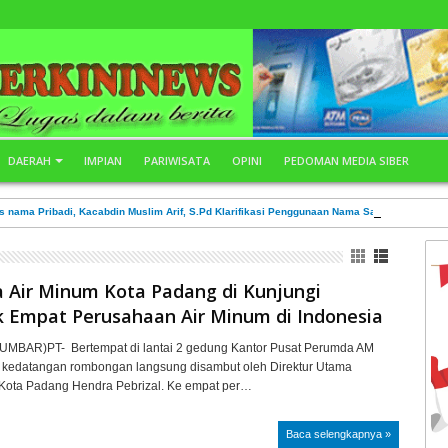
DAERAH
IMPIAN
PARIWISATA
OPINI
PEDOMAN MEDIA SIBER
s nama Pribadi, Kacabdin Muslim Arif, S.Pd Klarifikasi Penggunaan Nama Saya Pada STN
 Air Minum Kota Padang di Kunjungi
k Empat Perusahaan Air Minum di Indonesia
UMBAR)PT- Bertempat di lantai 2 gedung Kantor Pusat Perumda AM
 kedatangan rombongan langsung disambut oleh Direktur Utama
ota Padang Hendra Pebrizal. Ke empat per…
Baca selengkapnya »