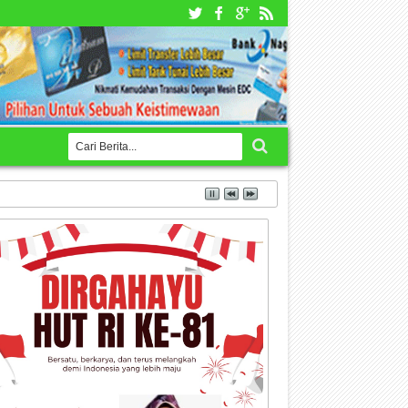
K dan BPKB Semata-mata Mempermudah Proses Administrasi Kredit di Leasing