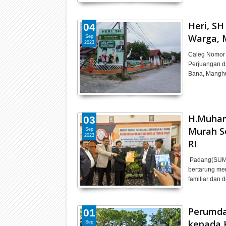
Heri, S
04
Warga, 
Sep
2023
Caleg Nomor 
Perjuangan d
Bana, Manghu
H.Muham
03
Murah S
Sep
2023
RI
Padang(SUMB
bertarung mem
familiar dan 
Perumda
01
kepada 
Sep