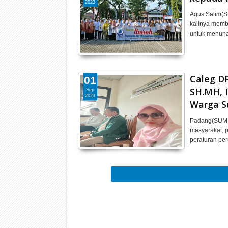
2023
Agus Salim(S
kalinya memb
untuk menuna
Caleg DP
01
SH.MH, 
Sep
2023
Warga 
Padang(SUMBA
masyarakat, 
peraturan pe