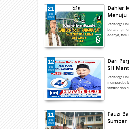
Dahler M
21
Menuju 
Sep
2023
Padang(SUMBA
bertarung me
adanya, famil
Dari Pe
12
SH Mant
Sep
2023
Padang(SUMBA
memperebutka
familiar dan 
Fauzi Ba
11
Sumbar 
Sep
2023