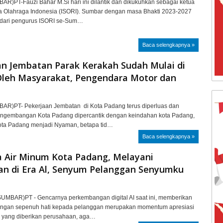
R)PT-Fauzi Bahar M.Si hari ini dilantik dan dikukuhkan sebagai ketua
na Olahraga Indonesia (ISORI). Sumbar dengan masa Bhakti 2023-2027
i dari pengurus ISORI se-Sum…
Baca selengkapnya »
an Jembatan Parak Kerakah Sudah Mulai di
Oleh Masyarakat, Pengendara Motor dan
R)PT- Pekerjaan Jembatan di Kota Padang terus diperluas dan
engembangan Kota Padang dipercantik dengan keindahan kota Padang,
ota Padang menjadi Nyaman, betapa tid…
Baca selengkapnya »
 Air Minum Kota Padang, Melayani
an di Era Al, Senyum Pelanggan Senyumku
UMBAR)PT - Gencarnya perkembangan digital AI saat ini, memberikan
ngan sepenuh hati kepada pelanggan merupakan momentum apresiasi
ti yang diberikan perusahaan, aga…