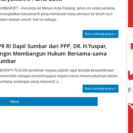
UMBAR)PT - Perumda Air Minum Kota Padang, tahun ini untuk pertama
erangkatkan karyawan/ti yang memasuki masa pensiun ke tanah suci
ikan ibadah umroh. Hal ini sebaga…
Baca selengkapnya »
R RI Dapil Sumbar dari PPP, DR. H.Yuspar,
Ingin Membangun Hukum Bersama-sama
Sumbar
R)PT-TUJUAN pendirian negara adalah agar tercipta kesejahteraan
pemerintah sebagai penyelenggara negara harus merumuskannya dalam
rundang-undangan yang responsif, a…
Baca selengkapnya »
Next