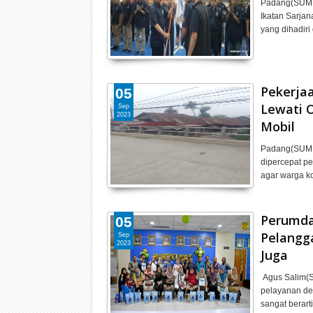
Padang(SUMBA
Ikatan Sarja
yang dihadir
Pekerja
05
Lewati 
Sep
2023
Mobil
Padang(SUMBA
dipercepat p
agar warga k
Perumda
05
Pelangg
Sep
2023
Juga
Agus Salim(S
pelayanan de
sangat berar