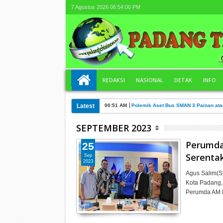
7 Agustus 2026
06:54:01 PM
REDAKSI
NASIONAL
DETAK
INFO
Latest
00:51 AM
Polemik Aset Bus SMAN 3 Painan ata
SEPTEMBER 2023
Perumda
25
Serenta
Sep
2023
Agus Salim(S
Kota Padang,
Perumda AM K