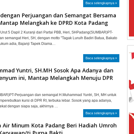
Baca selengkapnya »
H dengan Perjuangan dan Semangat Bersama
Mantap Melangkah ke DPRD Kota Padang
Urut 5 Dapil 2 Kuranji dari Partai PBB, Heri, SHPadang(SUMBAR)PT-
an semangat Heri, SH, dengan motto "Tagak Luruih Badiri Batua, Bakato
kum adia, Bajanji Tapek Diama…
Baca selengkapnya »
mad Yuntri, SH.MH Sosok Apa Adanya dan
enyum ini, Mantap Melangkah Menuju DPR
AR)PT-Perjuangan dan semangat H.Muhammad Yuntri, SH, MH untuk
perebutkan kursi di DPR RI, terbuka lebar. Sosok yang apa adanya,
dekat dengan siapa saja, akhirnya …
Baca selengkapnya »
 Air Minum Kota Padang Beri Hadiah Umroh
Karyawan/ti Purna Bakti