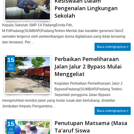
Kesiswaan Dalam
Pengenalan Lingkungan
Sekolah
Kepala Sekolah SMP 14 PadangErnita Fitri,
M.PdPadang(SUMBAR)PadangTerkini-Mental dan karakter generasi GenZ
semakin tergerus oleh perkembangan dunia digitalisasi yang tidak tersaring
dan terawasi. Per…
Baca selengkapnya »
Perbaikan Pemeliharaan
15
Jalan Jalur 2 Bypass Mulai
Jul
2025
Menggeliat
Kegiatan Perbaikan Pemeliharaan Jalur 2
BypassPadang(SUMBAR)Padang Terkini-
Sejumlah pengguna Jalan Bypass
mengeluhkan kondisi jalan yang mulai rusak dan berlubang, disekitar
Jembatan Ampalu Pengambira…
Baca selengkapnya »
Penutupan Matsama (Masa
15
Ta'aruf Siswa
Jul
2025