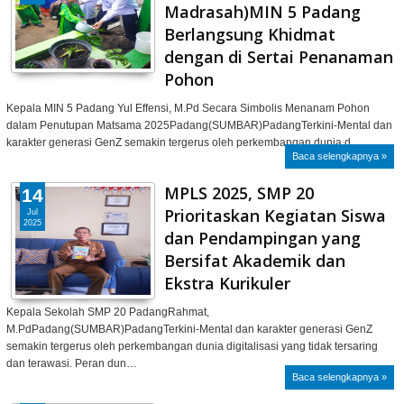
Madrasah)MIN 5 Padang
Berlangsung Khidmat
dengan di Sertai Penanaman
Pohon
Kepala MIN 5 Padang Yul Effensi, M.Pd Secara Simbolis Menanam Pohon
dalam Penutupan Matsama 2025Padang(SUMBAR)PadangTerkini-Mental dan
karakter generasi GenZ semakin tergerus oleh perkembangan dunia d…
Baca selengkapnya »
MPLS 2025, SMP 20
14
Prioritaskan Kegiatan Siswa
Jul
2025
dan Pendampingan yang
Bersifat Akademik dan
Ekstra Kurikuler
Kepala Sekolah SMP 20 PadangRahmat,
M.PdPadang(SUMBAR)PadangTerkini-Mental dan karakter generasi GenZ
semakin tergerus oleh perkembangan dunia digitalisasi yang tidak tersaring
dan terawasi. Peran dun…
Baca selengkapnya »