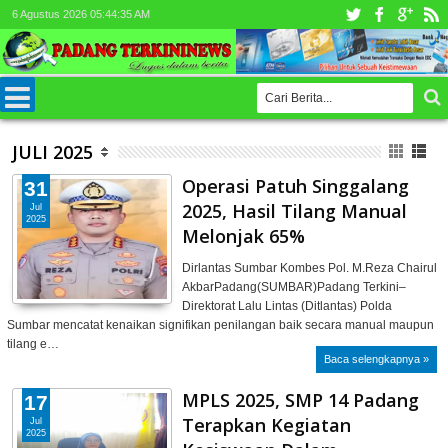
6 Agustus 2026
05:44:38 AM
JULI 2025
Operasi Patuh Singgalang
31
2025, Hasil Tilang Manual
Jul
2025
Melonjak 65%
Dirlantas Sumbar Kombes Pol. M.Reza Chairul
AkbarPadang(SUMBAR)Padang Terkini–
Direktorat Lalu Lintas (Ditlantas) Polda
Sumbar mencatat kenaikan signifikan penilangan baik secara manual maupun
tilang e…
Baca selengkapnya »
MPLS 2025, SMP 14 Padang
17
Terapkan Kegiatan
Jul
2025