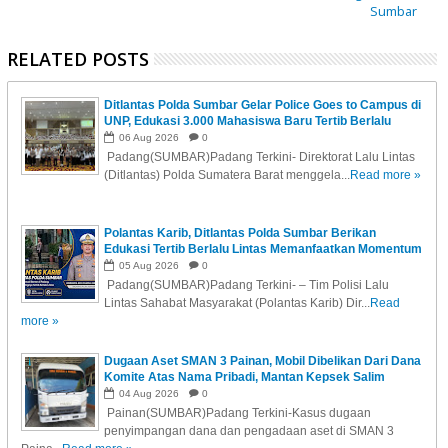
Sumbar
RELATED POSTS
Ditlantas Polda Sumbar Gelar Police Goes to Campus di
UNP, Edukasi 3.000 Mahasiswa Baru Tertib Berlalu
Lintas
06
Aug
2026
0
Padang(SUMBAR)Padang Terkini- Direktorat Lalu Lintas
(Ditlantas) Polda Sumatera Barat menggela...
Read more »
Polantas Karib, Ditlantas Polda Sumbar Berikan
Edukasi Tertib Berlalu Lintas Memanfaatkan Momentum
Upacara Bendera Kepada Pelajar SMP Negeri 2 Padang
05
Aug
2026
0
Padang(SUMBAR)Padang Terkini- – Tim Polisi Lalu
Lintas Sahabat Masyarakat (Polantas Karib) Dir...
Read
more »
Dugaan Aset SMAN 3 Painan, Mobil Dibelikan Dari Dana
Komite Atas Nama Pribadi, Mantan Kepsek Salim
Muhaimin Beri Klarifikasi
04
Aug
2026
0
Painan(SUMBAR)Padang Terkini-Kasus dugaan
penyimpangan dana dan pengadaan aset di SMAN 3