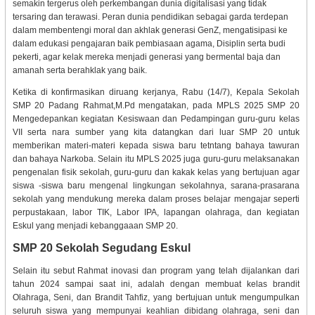
semakin tergerus oleh perkembangan dunia digitalisasi yang tidak
tersaring dan terawasi. Peran dunia pendidikan sebagai garda terdepan
dalam membentengi moral dan akhlak generasi GenZ, mengatisipasi ke
dalam edukasi pengajaran baik pembiasaan agama, Disiplin serta budi
pekerti, agar kelak mereka menjadi generasi yang bermental baja dan
amanah serta berahklak yang baik.
Ketika di konfirmasikan diruang kerjanya, Rabu (14/7), Kepala Sekolah
SMP 20 Padang Rahmat,M.Pd mengatakan, pada MPLS 2025 SMP 20
Mengedepankan kegiatan Kesiswaan dan Pedampingan guru-guru kelas
VII serta nara sumber yang kita datangkan dari luar SMP 20 untuk
memberikan materi-materi kepada siswa baru tetntang bahaya tawuran
dan bahaya Narkoba. Selain itu MPLS 2025 juga guru-guru melaksanakan
pengenalan fisik sekolah, guru-guru dan kakak kelas yang bertujuan agar
siswa -siswa baru mengenal lingkungan sekolahnya, sarana-prasarana
sekolah yang mendukung mereka dalam proses belajar mengajar seperti
perpustakaan, labor TIK, Labor IPA, lapangan olahraga, dan kegiatan
Eskul yang menjadi kebanggaaan SMP 20.
SMP 20 Sekolah Segudang Eskul
Selain itu sebut Rahmat inovasi dan program yang telah dijalankan dari
tahun 2024 sampai saat ini, adalah dengan membuat kelas brandit
Olahraga, Seni, dan Brandit Tahfiz, yang bertujuan untuk mengumpulkan
seluruh siswa yang mempunyai keahlian dibidang olahraga, seni dan