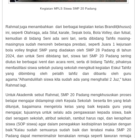
Kegiatan MPLS Siswa SMP 20 Padang
Rahmat juga menambahkan dari berbagai kegiatan kelas Brandit(khusus)
ini, seperti Olahraga, ada Silat, karate, Sepak bola, Bola Volley, dan futsal,
kemudian di bidang Seni ada seni tari, serta dibidang Tahfis masing-
masingnya sudah menoreh beberapa prestasi, seperti Juara 1 kejuraan
bola volley tingkat SMP yang diadakan oleh SMP 28 Padang di tahun
2024, dan untuk Seni dibidang tari, siswa tari SMP 20 Padang sering
diutus ke berbagai ivent dan acara remi, serta di bidang Tahfiz, pihaknya
menfasilitasi siswa setelah pulang sekolah mengikuti kegiatan Eskul Tahfiz
yang dibimbing oleh pelatih tahfiz dan dibantu oleh guru
agama."Alhamdulillah siswa kita sudah ada yang menghafal 2 Juz," tukas
Rahmat lagi.
Untuk Akademik sebut Rahmat, SMP 20 Padang mengkhususkan proses
belajar mengajar didampingi oleh Kepala Sekolah beserta tim yang telah
ditunjuk, bagaimana mengelola kelas yang baik kepada guru yang
mengajar, tujuannya untuk selalu ada pengawasan kepada siswa, baik
dari seragam sekolah, atribut sekolah, rambut harus rapi, dan kerapihan
siswa (SOP siswa) agar dalam penegakkan kedisiplinan berjalan dengan
baik."Kalau sudah semuanya sudah baik dan teratasi maka SMP 20
Padang dapat memenimalisir kenakalan remaja seperti tawuran remaja