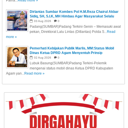
Paina...
Read more »
Dirlantas Sumbar Kombes Pol H.M.Reza Chairul Akbar
Sidiq, SH, S.I.K, MH Himbau Agar Masyarakat Selalu
Disiplin dalam Berkendara dan Tidak Mengabaikan
03
Aug
2026
0
Perlengkapan Keselamatan
Padang(SUMBAR)Padang Terkini-Senin – Memasuki awal
pekan, Direktorat Lalu Lintas (Ditlantas) Polda S...
Read
more »
Pemerhati Kebijakan Publik Marlis, MM:Status Mobil
Dinas Ketua DPRD Agam Menyentuh Prinsip
Akuntabilitas Pengelolaan Aset Daerah yang Dibiayai
02
Aug
2026
0
dari APBD
Lubuk Basung(SUMBAR)Padang Terkini-Polemik
mengenai status mobil dinas Ketua DPRD Kabupaten
Agam yan...
Read more »