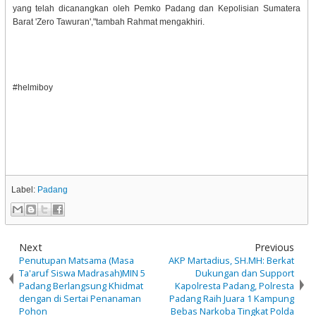
yang telah dicanangkan oleh Pemko Padang dan Kepolisian Sumatera
Barat 'Zero Tawuran',"tambah Rahmat mengakhiri.
#helmiboy
Label:
Padang
Next
Previous
Penutupan Matsama (Masa
AKP Martadius, SH.MH: Berkat
Ta'aruf Siswa Madrasah)MIN 5
Dukungan dan Support
Padang Berlangsung Khidmat
Kapolresta Padang, Polresta
dengan di Sertai Penanaman
Padang Raih Juara 1 Kampung
Pohon
Bebas Narkoba Tingkat Polda