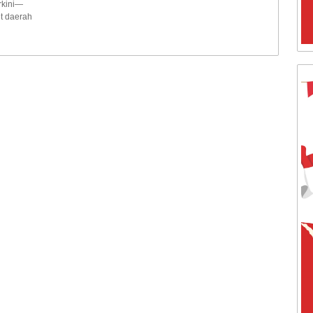
kini—
t daerah