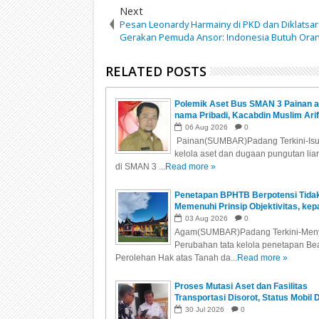
Next
Pesan Leonardy Harmainy di PKD dan Diklatsar
Gerakan Pemuda Ansor: Indonesia Butuh Oran
RELATED POSTS
Polemik Aset Bus SMAN 3 Painan a
nama Pribadi, Kacabdin Muslim Arif
Klarifikasi Penggunaan Nama Saya
06
Aug
2026
0
STNK dan BPKB Semata-mata
Painan(SUMBAR)Padang Terkini-Isu 
Mempermudah Proses Administrasi
kelola aset dan dugaan pungutan liar
di Leasing
di SMAN 3 ...
Read more »
Penetapan BPHTB Berpotensi Tida
Memenuhi Prinsip Objektivitas, kep
Hukum, dan Keadilan
03
Aug
2026
0
Agam(SUMBAR)Padang Terkini-Meny
Perubahan tata kelola penetapan Be
Perolehan Hak atas Tanah da...
Read more »
Proses Mutasi Aset dan Fasilitas
Transportasi Disorot, Status Mobil 
Ketua DPRD Agam Jadi Pertanyaan
30
Jul
2026
0