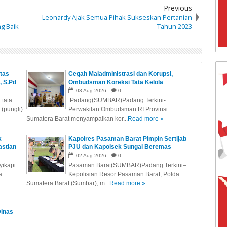
Previous
Leonardy Ajak Semua Pihak Sukseskan Pertanian
g Baik
Tahun 2023
tas
Cegah Maladministrasi dan Korupsi,
, S.Pd
Ombudsman Koreksi Tata Kelola
 Pada
Pendanaan Pendidikan Melalui Komite
03
Aug
2026
0
Sekolah
tata
Padang(SUMBAR)Padang Terkini-
 Kredit
 (pungli)
Perwakilan Ombudsman RI Provinsi
Sumatera Barat menyampaikan kor...
Read more »
k
Kapolres Pasaman Barat Pimpin Sertijab
astian
PJU dan Kapolsek Sungai Beremas
02
Aug
2026
0
ikapi
Pasaman Barat(SUMBAR)Padang Terkini–
a
Kepolisian Resor Pasaman Barat, Polda
Sumatera Barat (Sumbar), m...
Read more »
Dinas
 Publik