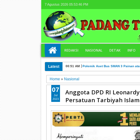
7 Agustus 2026
05:53:47 PM
REDAKSI
NASIONAL
DETAK
INFO
Latest
00:51 AM
Polemik Aset Bus SMAN 3 Painan ata
Home
»
Nasional
07
Anggota DPD RI Leonardy
Jul
Persatuan Tarbiyah Islam
2023