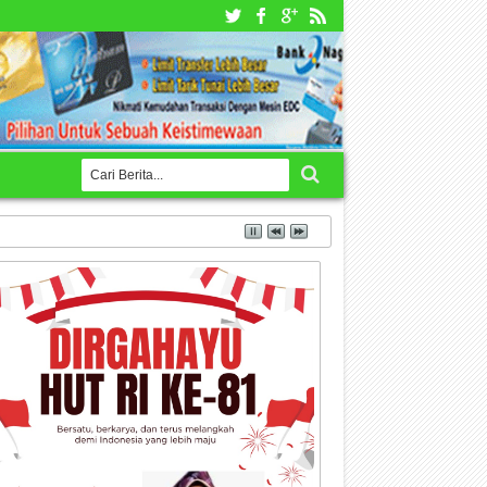
K dan BPKB Semata-mata Mempermudah Proses Administrasi Kredit di Leasing