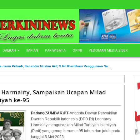
DAERAH
IMPIAN
PARIWISATA
OPINI
PEDOMAN MEDIA SIBER
s nama Pribadi, Kacabdin Muslim Arif, S.Pd Klarifikasi Penggunaan Nama Saya Pada STN
 Harmainy, Sampaikan Ucapan Milad
iyah ke-95
Padang(SUMBAR)PT
-
Anggota Dewan Perwakilan
Daerah Republik Indonesia (DPD RI) Leonardy
Harmainy mengucapkan Milad Tarbiyah Islamiyah
(Perti) yang genap berumur 95 tahun dan jatuh pada
tanggal 5 Mei 2023.