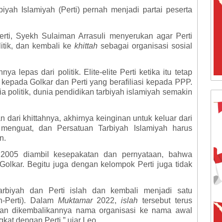
iyah Islamiyah (Perti) pernah menjadi partai peserta
rti, Syekh Sulaiman Arrasuli menyerukan agar Perti
itik, dan kembali ke
khittah
sebagai organisasi sosial
a lepas dari politik. Elite-elite Perti ketika itu tetap
i kepada Golkar dan Perti yang berafiliasi kepada PPP.
nia politik, dunia pendidikan tarbiyah islamiyah semakin
dari khittahnya, akhirnya keinginan untuk keluar dari
r menguat, dan Persatuan Tarbiyah Islamiyah harus
n.
 2005 diambil kesepakatan dan pernyataan, bahwa
 Golkar. Begitu juga dengan kelompok Perti juga tidak
arbiyah dan Perti islah dan kembali menjadi satu
h-Perti). Dalam
Muktamar
2022,
islah
tersebut terus
ngan dikembalikannya nama organisasi ke nama awal
kat dengan Perti,” ujar Leo.