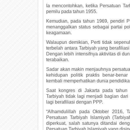
Ia mencontohkan, ketika Persatuan Tarb
pemilu pada tahun 1955.
Kemudian, pada tahun 1969, pendiri Pe
menanggalkan status sebagai partai pol
keagamaan.
Walaupun demikian, Perti tidak sepenuhny
terbelah antara Tarbiyah yang berafilias
Dengan lebih intensifnya aktivitas di du
terabaikan.
Sadar akan makin menjauhnya persatuan 
kehidupan politik praktis benar-bena
kembali memperhatikan dunia pendidika
Saat kongres di Jakarta pada tahun
Tarbiyah tidak lagi menjadi bagian dari
lagi berafiliasi dengan PPP.
“Alhamdulillah pada Oktober 2016, T
Persatuan Tarbiyah Islamiyah (Tarbiya
diperkuat, salah satunya ditandai de
Persatuan Tarbiyah Islamiyah yang dising